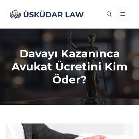
İçeriğe
atla
Men
Davayı Kazanınca
Avukat Ücretini Kim
Öder?