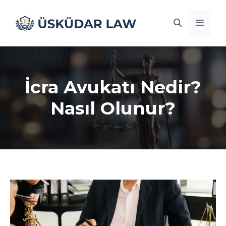
İçeriğe
atla
Men
İcra Avukatı Nedir?
Nasıl Olunur?