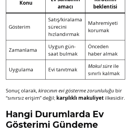
Konu
amacı
beklentisi
Satış/kiralama
Mahremiyeti
Gösterim
sürecini
korumak
hızlandırmak
Uygun gün-
Önceden
Zamanlama
saat bulmak
haber almak
Makul süre
ile
Uygulama
Evi tanıtmak
sınırlı kalmak
Sonuç olarak,
kiracının evi gösterme zorunluluğu
bir
“sınırsız erişim” değil;
karşılıklı makuliyet
ilkesidir.
Hangi Durumlarda Ev
Gösterimi Gündeme