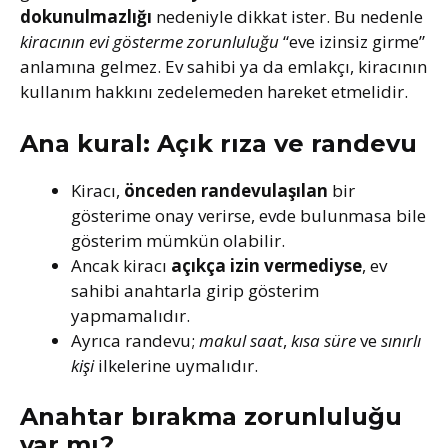
dokunulmazlığı
nedeniyle dikkat ister. Bu nedenle
kiracının evi gösterme zorunluluğu
“eve izinsiz girme”
anlamına gelmez. Ev sahibi ya da emlakçı, kiracının
kullanım hakkını zedelemeden hareket etmelidir.
Ana kural: Açık rıza ve randevu
Kiracı,
önceden randevulaşılan
bir
gösterime onay verirse, evde bulunmasa bile
gösterim mümkün olabilir.
Ancak kiracı
açıkça izin vermediyse
, ev
sahibi anahtarla girip gösterim
yapmamalıdır.
Ayrıca randevu;
makul saat
,
kısa süre
ve
sınırlı
kişi
ilkelerine uymalıdır.
Anahtar bırakma zorunluluğu
var mı?