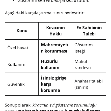
Gösterimi
kısa ve amaçla sınırlı
tutun.
Aşağıdaki karşılaştırma, sınırı netleştirir:
Kiracının
Ev Sahibinin
Konu
Hakkı
Talebi
Mahremiyeti
Gösterim
Özel hayat
n korunması
isteği
Huzurlu
Makul
Kullanım
kullanım
randevu
İzinsiz girişe
Anahtar talebi
Güvenlik
karşı
(sınırlı)
korunma
Sonuç olarak,
kiracının evi gösterme zorunluluğu