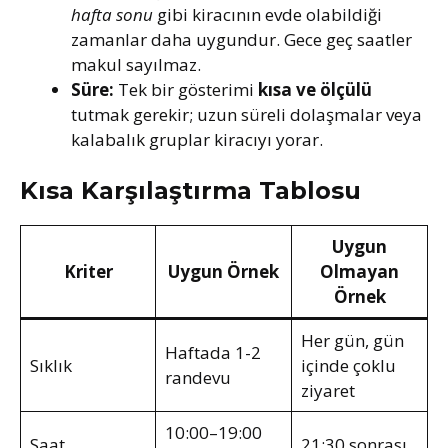
hafta sonu
gibi kiracının evde olabildiği
zamanlar daha uygundur. Gece geç saatler
makul sayılmaz.
Süre:
Tek bir gösterimi
kısa ve ölçülü
tutmak gerekir; uzun süreli dolaşmalar veya
kalabalık gruplar kiracıyı yorar.
Kısa Karşılaştırma Tablosu
Uygun
Kriter
Uygun Örnek
Olmayan
Örnek
Her gün, gün
Haftada 1-2
Sıklık
içinde çoklu
randevu
ziyaret
10:00–19:00
Saat
21:30 sonrası