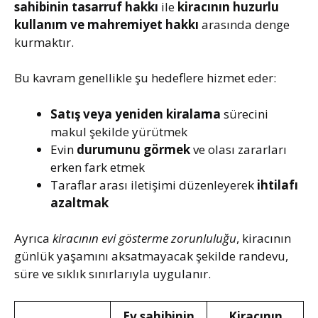
sahibinin tasarruf hakkı
ile
kiracının huzurlu
kullanım ve mahremiyet hakkı
arasında denge
kurmaktır.
Bu kavram genellikle şu hedeflere hizmet eder:
Satış veya yeniden kiralama
sürecini
makul şekilde yürütmek
Evin
durumunu görmek
ve olası zararları
erken fark etmek
Taraflar arası iletişimi düzenleyerek
ihtilafı
azaltmak
Ayrıca
kiracının evi gösterme zorunluluğu
, kiracının
günlük yaşamını aksatmayacak şekilde randevu,
süre ve sıklık sınırlarıyla uygulanır.
Ev sahibinin
Kiracının