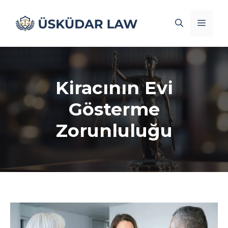
İçeriğe
atla
Men
Kiracının Evi
Gösterme
Zorunluluğu