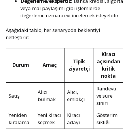
Değerleme/ekspertiz:
Banka kredisi, sigorta
veya mal paylaşımı gibi işlemlerde
değerleme uzmanı evi incelemek isteyebilir.
Aşağıdaki tablo, her senaryoda beklentiyi
netleştirir:
Kiracı
Tipik
açısından
Durum
Amaç
ziyaretçi
kritik
nokta
Randevu
Alıcı
Alıcı,
Satış
ve süre
bulmak
emlakçı
sınırı
Yeniden
Yeni kiracı
Kiracı
Gösterim
kiralama
seçmek
adayı
sıklığı