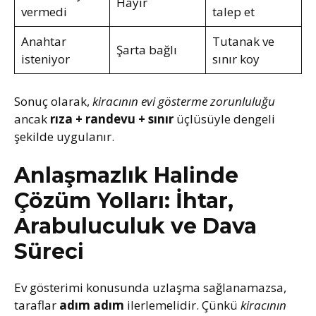
Hayır
vermedi
talep et
Anahtar
Tutanak ve
Şarta bağlı
isteniyor
sınır koy
Sonuç olarak,
kiracının evi gösterme zorunluluğu
ancak
rıza + randevu + sınır
üçlüsüyle dengeli
şekilde uygulanır.
Anlaşmazlık Halinde
Çözüm Yolları: İhtar,
Arabuluculuk ve Dava
Süreci
Ev gösterimi konusunda uzlaşma sağlanamazsa,
taraflar
adım adım
ilerlemelidir. Çünkü
kiracının