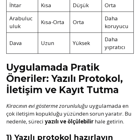
İhtar
Kısa
Düşük
Orta
Arabuluc
Daha
Kısa-Orta
Orta
uluk
koruyucu
Daha
Dava
Uzun
Yüksek
yıpratıcı
Uygulamada Pratik
Öneriler: Yazılı Protokol,
İletişim ve Kayıt Tutma
Kiracının evi gösterme zorunluluğu
uygulamada en
çok iletişim kopukluğu yüzünden sorun yaratır. Bu
nedenle, süreci
yazılı ve ölçülebilir
hale getirin.
1) Yazılı protokol hazırlayın