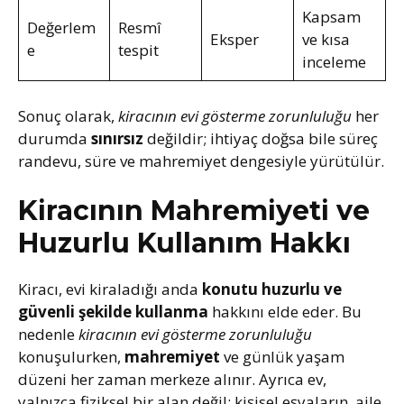
Kapsam
Değerlem
Resmî
Eksper
ve kısa
e
tespit
inceleme
Sonuç olarak,
kiracının evi gösterme zorunluluğu
her
durumda
sınırsız
değildir; ihtiyaç doğsa bile süreç
randevu, süre ve mahremiyet dengesiyle yürütülür.
Kiracının Mahremiyeti ve
Huzurlu Kullanım Hakkı
Kiracı, evi kiraladığı anda
konutu huzurlu ve
güvenli şekilde kullanma
hakkını elde eder. Bu
nedenle
kiracının evi gösterme zorunluluğu
konuşulurken,
mahremiyet
ve günlük yaşam
düzeni her zaman merkeze alınır. Ayrıca ev,
yalnızca fiziksel bir alan değil; kişisel eşyaların, aile